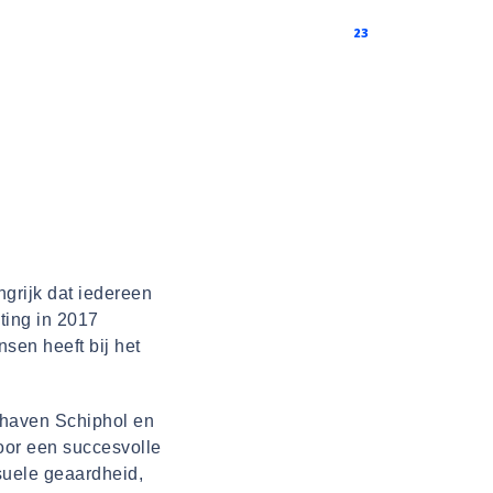
werkgevers
Contact
Alle vacatures
23
grijk dat iedereen
ting in 2017
sen heeft bij het
hthaven Schiphol en
 voor een succesvolle
suele geaardheid,