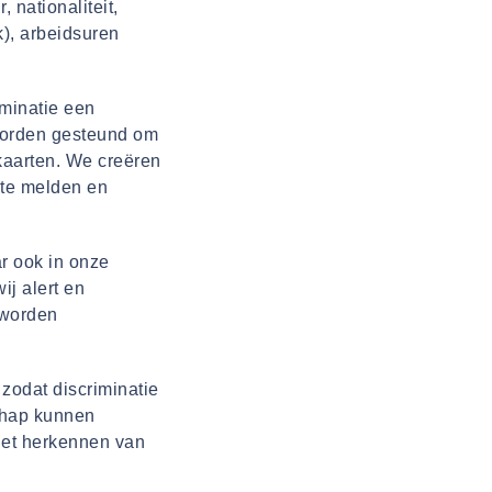
, nationaliteit,
k), arbeidsuren
iminatie een
worden gesteund om
kaarten. We creëren
 te melden en
r ook in onze
j alert en
 worden
zodat discriminatie
chap kunnen
het herkennen van