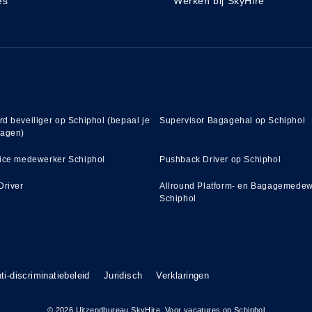
es
Werken bij SkyHire
d beveiliger op Schiphol (bepaal je
Supervisor Bagagehal op Schiphol
dagen)
ice medewerker Schiphol
Pushback Driver op Schiphol
Driver
Allround Platform- en Bagagemedew
Schiphol
ti-discriminatiebeleid
Juridisch
Verklaringen
© 2026 Uitzendbureau SkyHire. Voor vacatures op Schiphol