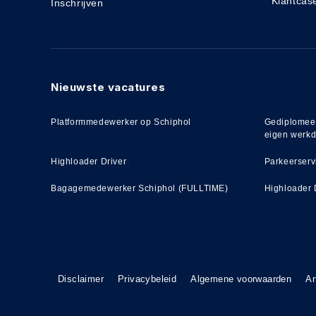
Klantcas
Inschrijven
Nieuwste vacatures
Platformmedewerker op Schiphol
Gediplomeer
eigen werk
Highloader Driver
Parkeerserv
Bagagemedewerker Schiphol (FULLTIME)
Highloader 
Disclaimer
Privacybeleid
Algemene voorwaarden
An