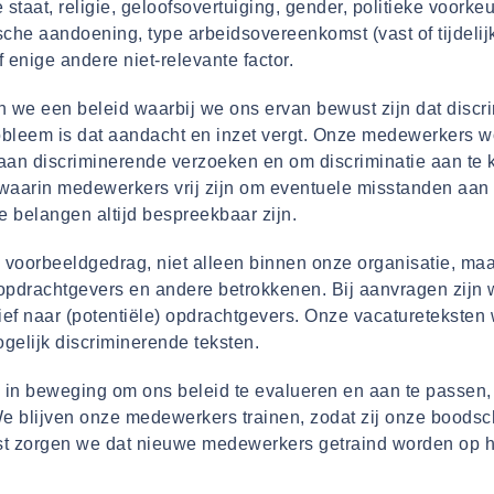
e staat, religie, geloofsovertuiging, gender, politieke voorkeur
sche aandoening, type arbeidsovereenkomst (vast of tijdelij
 of enige andere niet-relevante factor.
n we een beleid waarbij we ons ervan bewust zijn dat discr
obleem is dat aandacht en inzet vergt. Onze medewerkers 
aan discriminerende verzoeken en om discriminatie aan te 
aarin medewerkers vrij zijn om eventuele misstanden aan
e belangen altijd bespreekbaar zijn.
voorbeeldgedrag, niet alleen binnen onze organisatie, maa
drachtgevers en andere betrokkenen. Bij aanvragen zijn wi
ef naar (potentiële) opdrachtgevers. Onze vacatureteksten
gelijk discriminerende teksten.
d in beweging om ons beleid te evalueren en aan te passen, 
e blijven onze medewerkers trainen, zodat zij onze boods
st zorgen we dat nieuwe medewerkers getraind worden op 