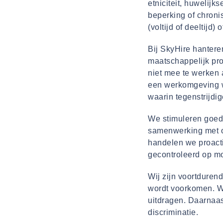
etniciteit, huwelijks
beperking of chroni
(voltijd of deeltijd)
Bij SkyHire hantere
maatschappelijk pr
niet mee te werken 
een werkomgeving w
waarin tegenstrijdig
We stimuleren goed 
samenwerking met op
handelen we proacti
gecontroleerd op mo
Wij zijn voortduren
wordt voorkomen. W
uitdragen. Daarnaa
discriminatie.