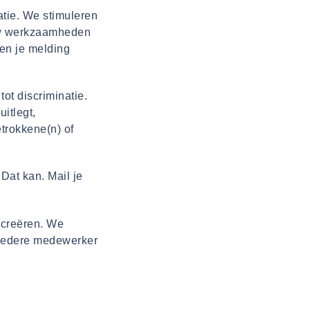
atie. We stimuleren
ouw werkzaamheden
en je melding
ot discriminatie.
itlegt,
trokkene(n) of
Dat kan. Mail je
 creëren. We
 iedere medewerker