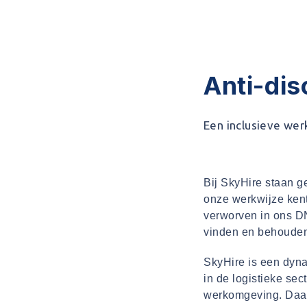
SKYHIRE
085 - 060 9987
Anti-dis
Een inclusieve wer
Bij SkyHire staan g
onze werkwijze kent
verworven in ons DN
vinden en behouden
SkyHire is een dyna
in de logistieke sec
werkomgeving. Daar