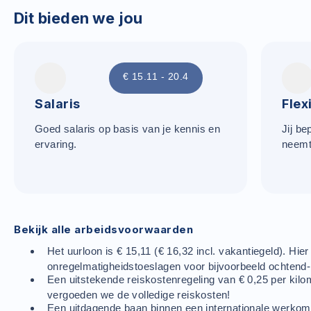
Dit bieden we jou
€ 15.11 - 20.4
Salaris
Flex
Goed salaris op basis van je kennis en
Jij be
ervaring.
neemt
Bekijk alle arbeidsvoorwaarden
Het uurloon is € 15,11 (€ 16,32 incl. vakantiegeld). Hi
onregelmatigheidstoeslagen voor bijvoorbeeld ochtend-
Een uitstekende reiskostenregeling van € 0,25 per kil
vergoeden we de volledige reiskosten!
Een uitdagende baan binnen een internationale werkomg