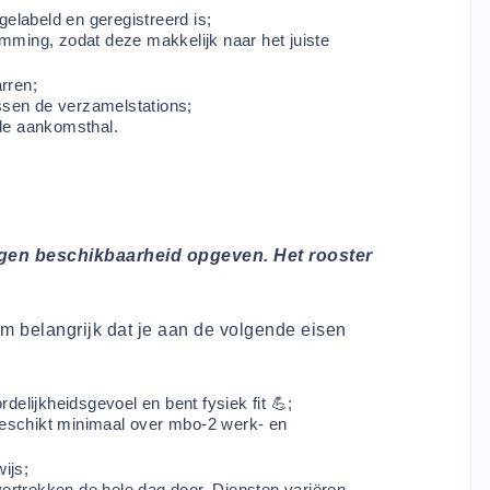
gelabeld en geregistreerd is;
mming, zodat deze makkelijk naar het juiste
rren;
ussen de verzamelstations;
de aankomsthal.
eigen beschikbaarheid opgeven. Het rooster
rom belangrijk dat je aan de volgende eisen
delijkheidsgevoel en bent fysiek fit 💪;
 beschikt minimaal over mbo-2 werk- en
ijs;
vertrekken de hele dag door. Diensten variëren