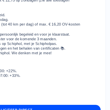
 € 22,75 op zondagen (zie alle toeslagen
eid.
kdag.
 (tot 40 km per dag) of max. € 16,20 OV-kosten
persoonlijk begeleid en voor je klaarstaat.
ooster voor de komende 3 maanden.
 op Schiphol, met je Schipholpas.
ngen en het behalen van certificaten 📚.
hiphol. We denken met je mee!
:00: +22%.
07:00: +33%.
LICITEER DIRECT