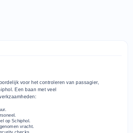
ordelijk voor het controleren van passagier,
iphol. Een baan met veel
e werkzaamheden:
ur.
rsoneel.
el op Schiphol.
egenomen vracht.
ecurity checks.