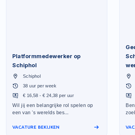
Ged
Platformmedewerker op
Sch
Schiphol
we
Schiphol
38 uur per week
€ 16,58 - € 24,38 per uur
Wil jij een belangrijke rol spelen op
Ben 
een van 's werelds bes...
zoek
VACATURE BEKIJKEN
VAC