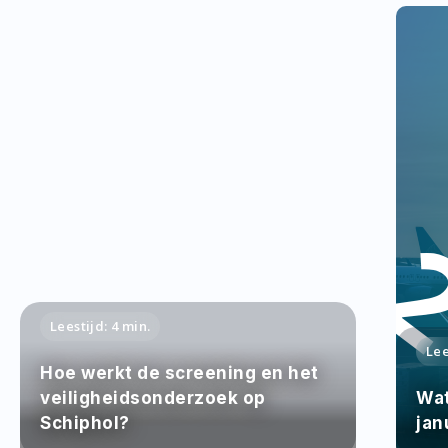
Leestijd: 4 min.
Lee
Hoe werkt de screening en het
veiligheidsonderzoek op
Wat
Schiphol?
jan