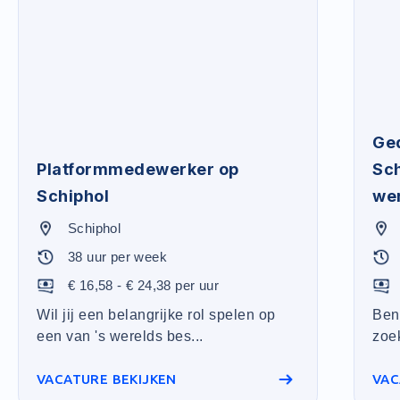
Ged
Platformmedewerker op
Sch
Schiphol
we
Schiphol
38 uur per week
€ 16,58 - € 24,38 per uur
Wil jij een belangrijke rol spelen op
Ben 
een van 's werelds bes...
zoek
VACATURE BEKIJKEN
VAC