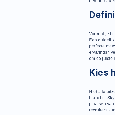
een bureau zo
Defini
Voordat je he
Een duidelijk
perfecte matc
ervaringsnive
om de juiste 
Kies 
Niet alle uit
branche. SkyH
plaatsen van
recruiters ku