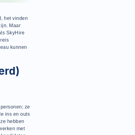
l, het vinden
zijn. Maar
als SkyHire
reis
iveau kunnen
erd)
npersonen; ze
de ins en outs
, ze hebben
 werken met