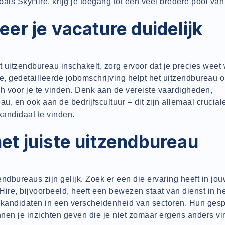
als SkyHire, krijg je toegang tot een veel bredere pool van
eer je vacature duidelijk
t uitzendbureau inschakelt, zorg ervoor dat je precies weet 
e, gedetailleerde jobomschrijving helpt het uitzendbureau 
h voor je te vinden. Denk aan de vereiste vaardigheden,
au, en ook aan de bedrijfscultuur – dit zijn allemaal crucia
kandidaat te vinden.
het juiste uitzendbureau
zendbureaus zijn gelijk. Zoek er een die ervaring heeft in jo
ire, bijvoorbeeld, heeft een bewezen staat van dienst in h
 kandidaten in een verscheidenheid van sectoren. Hun gesp
nnen je inzichten geven die je niet zomaar ergens anders vi