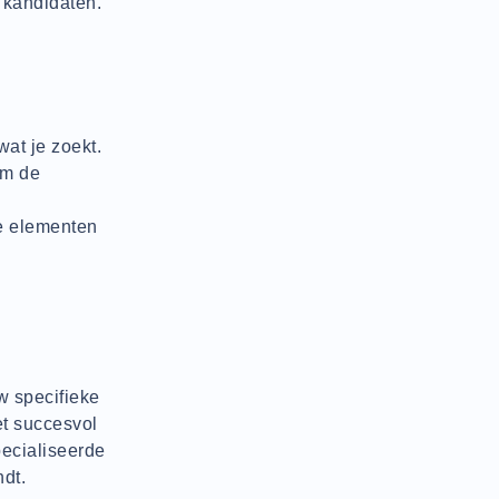
 kandidaten.
wat je zoekt.
om de
le elementen
uw specifieke
et succesvol
ecialiseerde
ndt.