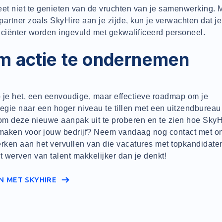
geet niet te genieten van de vruchten van je samenwerking. 
artner zoals SkyHire aan je zijde, kun je verwachten dat j
ficiënter worden ingevuld met gekwalificeerd personeel.
om actie te ondernemen
 je het, een eenvoudige, maar effectieve roadmap om je
egie naar een hoger niveau te tillen met een uitzendbureau 
 om deze nieuwe aanpak uit te proberen en te zien hoe SkyH
 maken voor jouw bedrijf? Neem vandaag nog contact met on
ken aan het vervullen van die vacatures met topkandidate
t werven van talent makkelijker dan je denkt!
N MET SKYHIRE