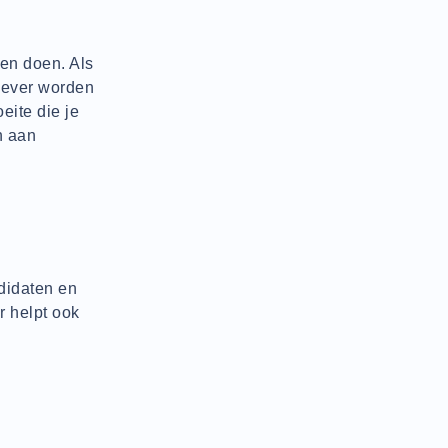
en doen. Als
tiever worden
eite die je
n aan
didaten en
r helpt ook