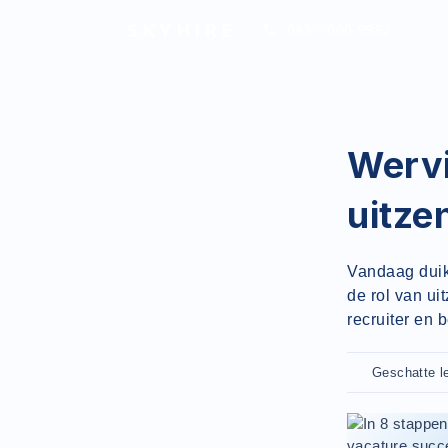
SKYHIRE
085 - 060 9987
Wervi
uitze
Vandaag duik
de rol van ui
recruiter en 
Geschatte le