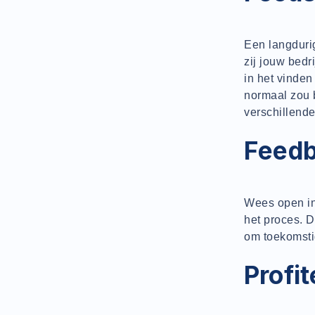
Een langduri
zij jouw bedr
in het vinden
normaal zou 
verschillend
Feedb
Wees open in
het proces. D
om toekomsti
Profit