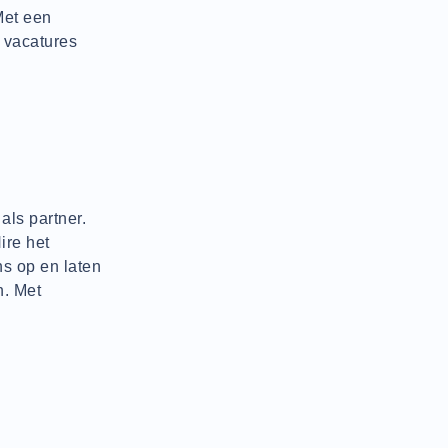
Met een
e vacatures
als partner.
ire het
s op en laten
n. Met