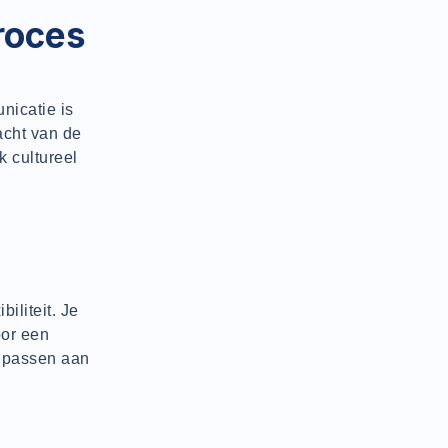
roces
nicatie is
acht van de
k cultureel
iliteit. Je
oor een
anpassen aan