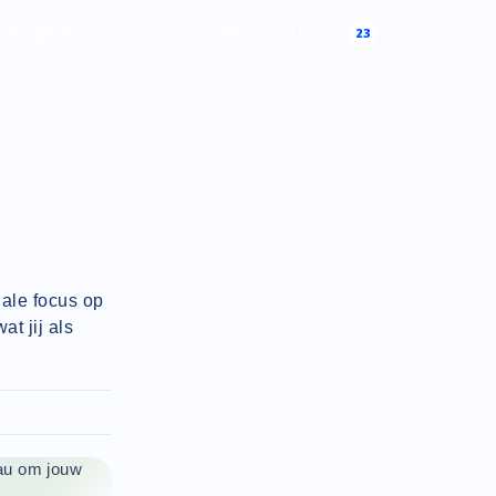
werkgevers
Contact
Alle vacatures
23
ale focus op
at jij als