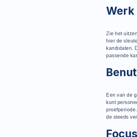
Werk 
Zie het uitz
hier de sleut
kandidaten. D
passende kand
Benut 
Een van de gr
kunt personee
proefperiode.
de steeds ve
Focus 